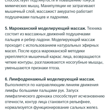
способствует подтянутости и повышению тонуса
мимических мышц. Манипуляции не затрагивают
мышечный слой, массажист аккуратно работает
подушечками пальцев и ладонями.
5.
Марокканский
моделирующий массаж
.
Техника
состоит из массажных движений подушечками
пальцев и ребер ладони. Моделирующий массаж
проходит с использованием натуральных эфирных
масел. После курса марокканской методики
укрепляется мышечный каркас лица, возвращаются
четкие контуры, разглаживаются носогубные мышцы,
уменьшаются признаки птоза.
нужна
6.
Лимфодренажный
моделирующий массаж
.
консультация
Выполняется по направляющим линиям движения
эстиста?
лимфы большими пальцами рук. Запуск
Записаться
лимфатического дренажа способствует исчезновению
отечности, контур лица становится рельефнее,
нормализуется функционирование сальных желез.