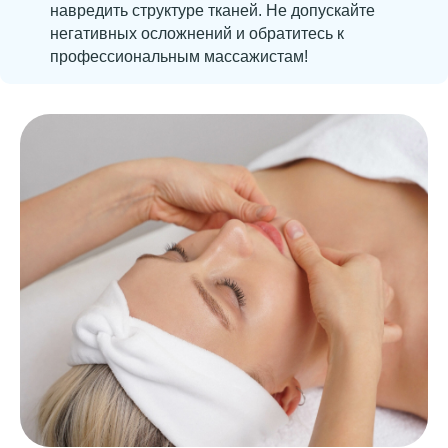
навредить структуре тканей. Не допускайте
негативных осложнений и обратитесь к
сохраните свою
профессиональным массажистам!
молодость
вместе с Oval
Записаться