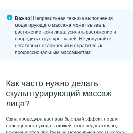
Важно!
Неправильная техника выполнения
отдел
моделирующего массажа может вызвать
растяжение кожи лица, усилить растяжение и
заботы
навредить структуре тканей. Не допускайте
негативных осложнений и обратитесь к
профессиональным массажистам!
Мы уделяем огромное
внимание контролю качества
нашего сервиса и услуг.
Поэтому будем благодарны,
если вы оставите
Как часто нужно делать
комментарий или
предложение по телефону
скульптурирующий массаж
+
7 (921) 753 43
8
8
лица?
Одна процедура даст вам быстрый эффект, но для
адреса студий
полноценного ухода за кожей этого недостаточно,
рекомендуется пройти курс моделирующего массажа.