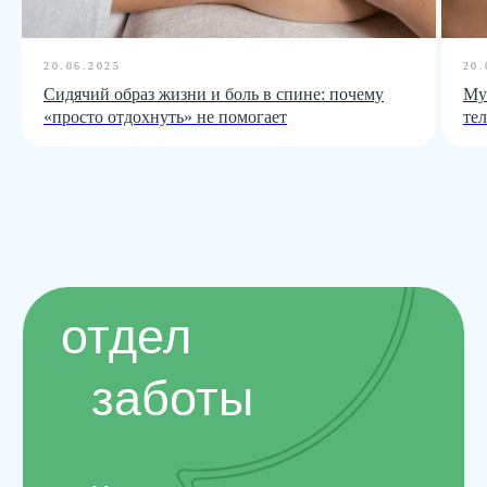
20.06.2025
20.
Сидячий образ жизни и боль в спине: почему
Муж
«просто отдохнуть» не помогает
тел