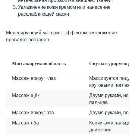
интенсивная проработка внешних тканей.
Увлажнение кожи кремом или нанесение
расслабляющей маски
Моделирующий массаж с эффектом омоложения
проводят поэтапно:
Массажируемая область
Скульптурирующий
Массаж вокруг глаз
Массируется подуш
круговыми поглажи
Массаж щёк
Двумя руками, испо
Моделирующий массаж отзывы
пальцев
Массаж вокруг рта
Двумя руками, поду
Массаж лба
Кончиками пальцев
движения