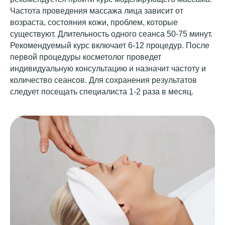
Работаем любой день с 9:00
Частота проведения массажа лица зависит от
до 22:00
возраста, состояния кожи, проблем, которые
существуют. Длительность одного сеанса 50-75 минут.
Рекомендуемый курс включает 6-12 процедур. После
первой процедуры косметолог проведет
индивидуальную консультацию и назначит частоту и
количество сеансов. Для сохранения результатов
следует посещать специалиста 1-2 раза в месяц.
ул. Парфёновская, д.
Комендантский пр. 58,
ул.
Комендантский
Парфёновская,
пр.
58, корп. 1
14
корп. 1
д. 14
(ст. м.
(ст.м. Фрунзенская)
(ст. м. Комендантский
(ст. м.
Комендантский
проспект)
Фрунзенская)
проспект)
+7 (921) 331-38-33
+7 (931) 333-88-83
+7 (921) 331-38-
+7 (931) 333-88-83
33