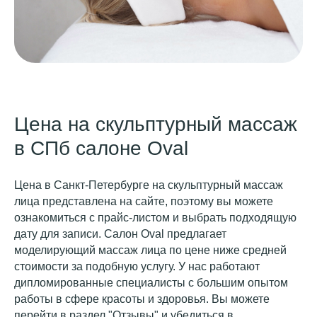
Написать
Написать нам:
нам:
info@ovalface.ru
info@ovalface.ru
Скачивайте
Скачивайте наше
приложение
наше
приложение
Цена на скульптурный массаж
в СПб салоне Oval
Реквизиты ООО
Вовзрат средств
«КРАСОТА»
по сертификату
ИНН 7807256275
ОГРН 1227800056550
Цена в Санкт-Петербурге на скульптурный массаж
Политика
Договор оферты
лица представлена на сайте, поэтому вы можете
конфиденциальности
ознакомиться с прайс-листом и выбрать подходящую
Задизайнено
Вакансии
в
дату для записи. Салон Oval предлагает
моделирующий массаж лица по цене ниже средней
стоимости за подобную услугу. У нас работают
дипломированные специалисты с большим опытом
работы в сфере красоты и здоровья. Вы можете
перейти в раздел "Отзывы" и убедиться в