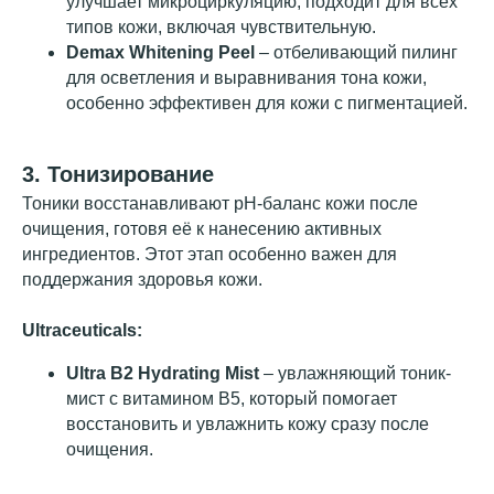
улучшает микроциркуляцию, подходит для всех
типов кожи, включая чувствительную.
Demax Whitening Peel
– отбеливающий пилинг
для осветления и выравнивания тона кожи,
особенно эффективен для кожи с пигментацией.
3. Тонизирование
Тоники восстанавливают pH-баланс кожи после
очищения, готовя её к нанесению активных
ингредиентов. Этот этап особенно важен для
поддержания здоровья кожи.
Ultraceuticals:
Ultra B2 Hydrating Mist
– увлажняющий тоник-
другие статьи в
мист с витамином B5, который помогает
блоге
восстановить и увлажнить кожу сразу после
очищения.