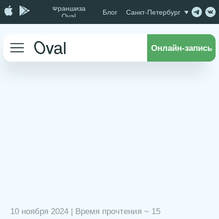
Франшиза
Блог
Санкт-Петербург
Oval
Онлайн-запись
10 ноября 2024 | Время прочтения ~ 15
мин
Полный Гид по
уходу за лицом
от Ultraceuticals
и Demax