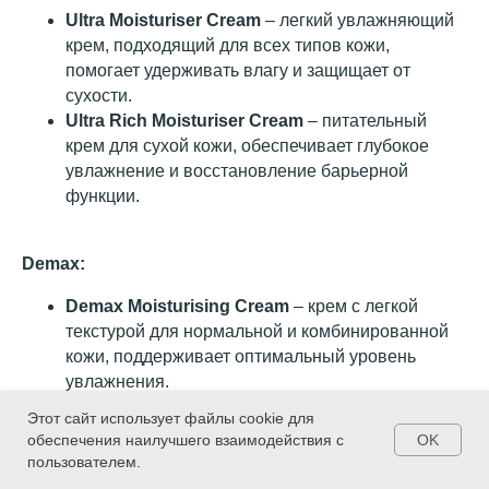
нашего сервиса и услуг.
Ultra Moisturiser Cream
– легкий увлажняющий
Поэтому будем благодарны,
крем, подходящий для всех типов кожи,
если вы оставите
комментарий или
помогает удерживать влагу и защищает от
предложение по телефону
сухости.
+
7 (921) 753 43
8
8
Ultra Rich Moisturiser Cream
– питательный
крем для сухой кожи, обеспечивает глубокое
увлажнение и восстановление барьерной
функции.
адреса студий
Работаем любой день с 9:00
Demax:
до 22:00
Demax Moisturising Cream
– крем с легкой
текстурой для нормальной и комбинированной
кожи, поддерживает оптимальный уровень
увлажнения.
Demax Intensive Moisturizing Mask
–
Этот сайт использует файлы cookie для
интенсивно увлажняющая маска, которая питает
OK
обеспечения наилучшего взаимодействия с
и увлажняет кожу, особенно подходит для сухой
пользователем.
и обезвоженной кожи.