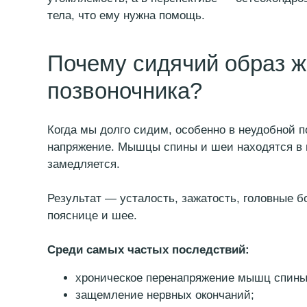
Почему сидячий образ жи
позвоночника?
Когда мы долго сидим, особенно в неудобной поз
напряжение. Мышцы спины и шеи находятся в пос
замедляется.
Результат — усталость, зажатость, головные боли
пояснице и шее.
Среди самых частых последствий:
хроническое перенапряжение мышц спины и
защемление нервных окончаний;
смещение межпозвоночных дисков;
ухудшение осанки;