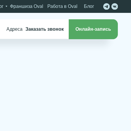
 Oval
Работа в Oval
Блог
казать звонок
Онлайн-запись