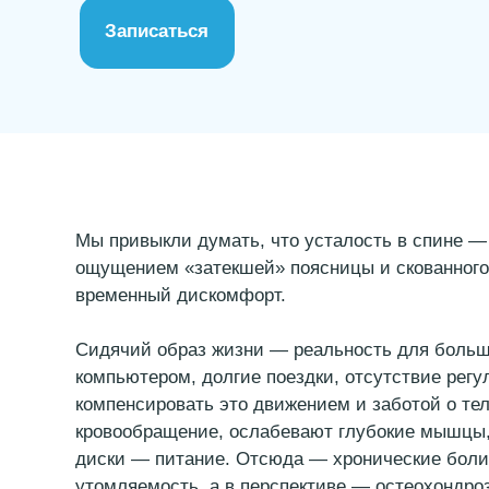
Мы привыкли думать, что усталость в спине — эт
ощущением «затекшей» поясницы и скованного пл
временный дискомфорт.
Сидячий образ жизни — реальность для большин
компьютером, долгие поездки, отсутствие регуля
компенсировать это движением и заботой о теле
кровообращение, ослабевают глубокие мышцы, по
диски — питание. Отсюда — хронические боли, з
утомляемость, а в перспективе — остеохондроз и
тела, что ему нужна помощь.