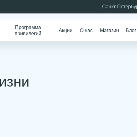
Санкт-Петербург
Франшиза
Программа
Акции
О нас
Магазин
Блог
Адреса
За
привилегий
ни