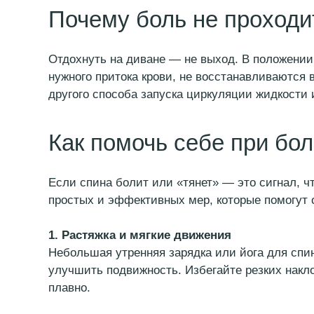
нужного притока крови, не восстанавливаются в 
другого способа запуска циркуляции жидкости и 
Как помочь себе при боли
Если спина болит или «тянет» — это сигнал, что 
простых и эффективных мер, которые помогут об
1. Растяжка и мягкие движения
Небольшая утренняя зарядка или йога для спины 
улучшить подвижность. Избегайте резких наклон
плавно.
2. Холод или тепло — в зависимости от ситуац
Острые боли
— помогут холодные компрес
Хроническое напряжение
— теплая ванна с