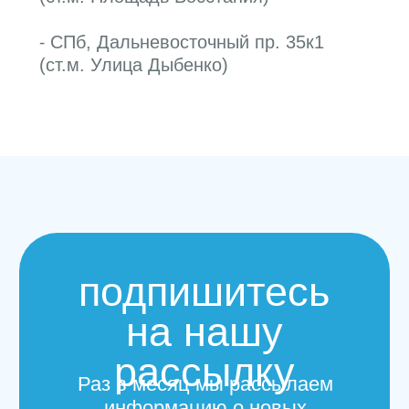
отдел
заботы
Мы уделяем огромное
внимание контролю качества
нашего сервиса и услуг.
Поэтому будем благодарны,
если вы оставите
комментарий или
предложение по телефону
+
7 (921) 753 43
8
8
адреса студий