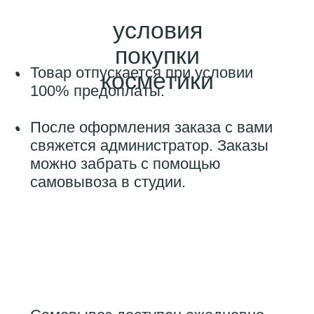
⁃ СПб. Ул. Парфёновская, 14
(ст.м. Фрунвенская)
⁃ СПб, Комендантский пр. 58к1
(ст. м. Комендантский проспект)
⁃ СПб, пр-т. Коломяжский, д. 15 к. 1
(ст. м. Пионерская)
⁃ СПб, наб. Матисова канала, д. 1
(ЖК Балтийская жемчужина,
ст. м. Ленинский проспект)
⁃ СПб, Ул., Восстания, 22
(ст.м. Площадь Восстания)
⁃ СПб, Дальневосточный пр. 35к1
(ст.м. Улица Дыбенко)