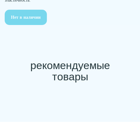
эластичность.
Нет в наличии
условия
покупки
Товар отпускается при условии
косметики
100% предоплаты.
После оформления заказа с вами
свяжется администратор. Заказы
можно забрать с помощью
самовывоза в студии.
Самовывоз доступен ежедневно
с 9:00 до 22:00 в студиях массажа
лица Oval по адресам: